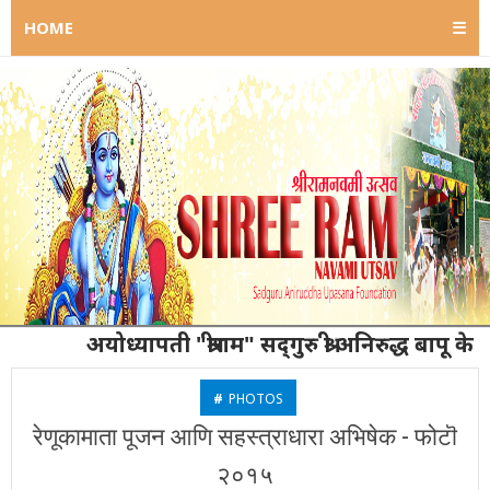
HOME
☰
अयोध्यापती "श्रीराम" सद्‌गुरु श्री अनिरुद्ध बापू के कर्ता ग
#
PHOTOS
रेणूकामाता पूजन आणि सहस्त्राधारा अभिषेक - फोटॊ
२०१५