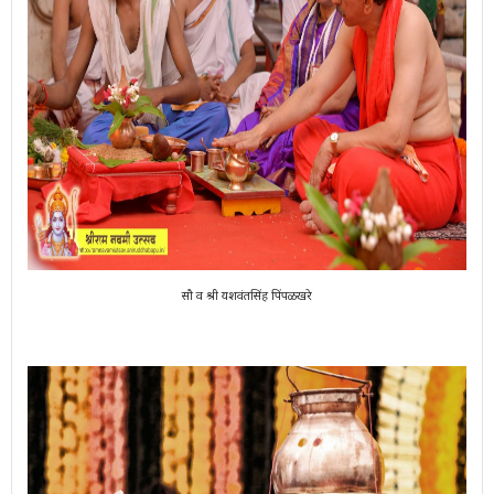
सौ व श्री यशवंतसिंह पिंपळखरे